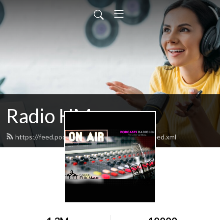
Radio HM
https://feed.podbean.com/hogardelamadre/feed.xml